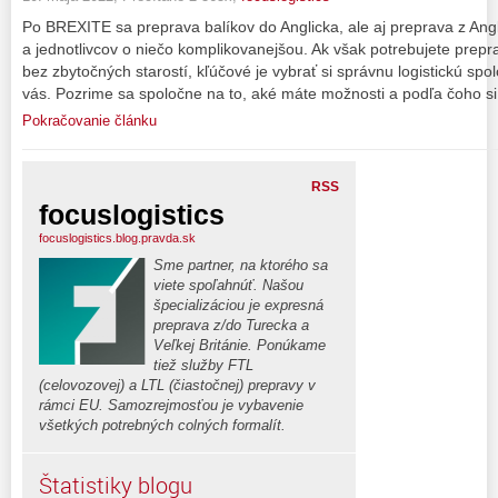
Po BREXITE sa preprava balíkov do Anglicka, ale aj preprava z Angl
a jednotlivcov o niečo komplikovanejšou. Ak však potrebujete preprav
bez zbytočných starostí, kľúčové je vybrať si správnu logistickú spo
vás. Pozrime sa spoločne na to, aké máte možnosti a podľa čoho si
Pokračovanie článku
RSS
focuslogistics
focuslogistics.blog.pravda.sk
Sme partner, na ktorého sa
viete spoľahnúť. Našou
špecializáciou je expresná
preprava z/do Turecka a
Veľkej Británie. Ponúkame
tiež služby FTL
(celovozovej) a LTL (čiastočnej) prepravy v
rámci EU. Samozrejmosťou je vybavenie
všetkých potrebných colných formalít.
Štatistiky blogu