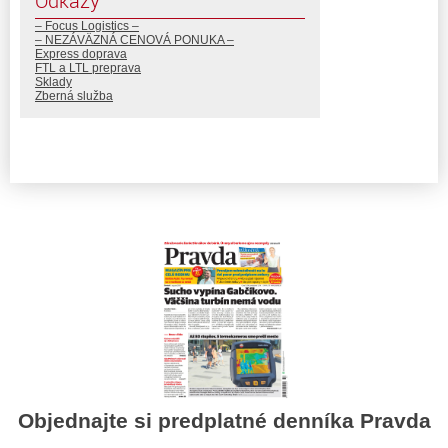
Odkazy
– Focus Logistics –
– NEZÁVÄZNÁ CENOVÁ PONUKA –
Express doprava
FTL a LTL preprava
Sklady
Zberná služba
Objednajte si predplatné denníka Pravda