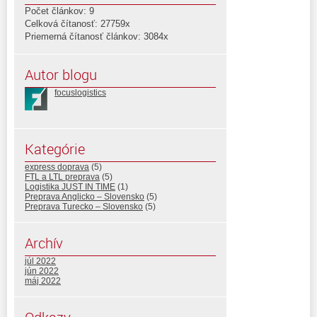
Počet článkov: 9
Celková čítanosť: 27759x
Priemerná čítanosť článkov: 3084x
Autor blogu
focuslogistics
Kategórie
express doprava
(5)
FTL a LTL preprava
(5)
Logistika JUST IN TIME
(1)
Preprava Anglicko – Slovensko
(5)
Preprava Turecko – Slovensko
(5)
Archív
júl 2022
jún 2022
máj 2022