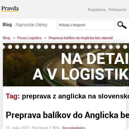
Registrácia
Prihlásenie
Blog
Najnovšie články
Najčítanejšie články
Blog
>
Focus Logistics
>
Preprava balíkov do Anglicka bez starostí
Najkomentovanejšie články
Zoznam blogov
Komerčné blogy
Tag:
preprava z anglicka na slovensk
Preprava balíkov do Anglicka be
10. mája 2022, Prečítané 2 365x,
focuslogistics