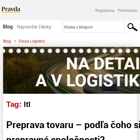
Registrácia
Prihlásenie
Blog
Najnovšie články
Najčítanejšie články
Blog
>
Focus Logistics
Najkomentovanejšie články
Zoznam blogov
Komerčné blogy
Tag:
ltl
Preprava tovaru – podľa čoho s
prepravné spoločnosti?