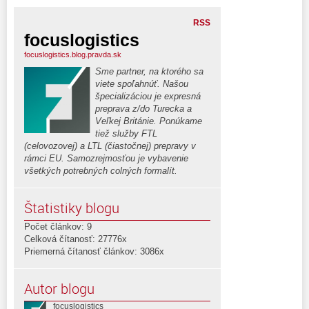
RSS
focuslogistics
focuslogistics.blog.pravda.sk
Sme partner, na ktorého sa
viete spoľahnúť. Našou
špecializáciou je expresná
preprava z/do Turecka a
Veľkej Británie. Ponúkame
tiež služby FTL
(celovozovej) a LTL (čiastočnej) prepravy v
rámci EU. Samozrejmosťou je vybavenie
všetkých potrebných colných formalít.
Štatistiky blogu
Počet článkov: 9
Celková čítanosť: 27776x
Priemerná čítanosť článkov: 3086x
Autor blogu
focuslogistics