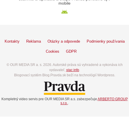
mobile
Kontakty
Reklama
Otázky a odpovede
Podmienky používania
Cookies
GDPR
© OUR MEDIA SR a. s. 2026. Autorské práva sú vyhradené a vykonáva ich
vydavateľ,
viac info
.
Blogovací systém Blog.Pravda.sk beží na technológií Wordpress.
Kompletný video servis pre OUR MEDIA SR a.s. zabezpečuje
ARBERTO GROUP
s.r.o.
.