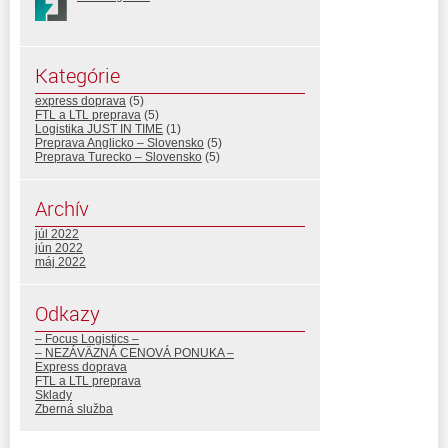
Kategórie
express doprava
(5)
FTL a LTL preprava
(5)
Logistika JUST IN TIME
(1)
Preprava Anglicko – Slovensko
(5)
Preprava Turecko – Slovensko
(5)
Archív
júl 2022
jún 2022
máj 2022
Odkazy
– Focus Logistics –
– NEZÁVÄZNÁ CENOVÁ PONUKA –
Express doprava
FTL a LTL preprava
Sklady
Zberná služba