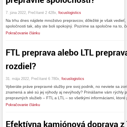
7. júna 2022, Prečítané 2 428x,
focuslogistics
Na trhu dnes nájdete množstvo prepravcov, dôležité je však vedieť,
spoločnosti tak, aby ste boli spokojný. Pozrime sa spoločne na to, čo
Pokračovanie článku
FTL preprava alebo LTL preprav
rozdiel?
31. mája 2022, Prečítané 6 780x,
focuslogistics
Vyberáte práve prepravné služby pre svoj podnik, no neviete sa zor
znamená a aké sú jej výhody aj nevýhody? Prinášame vám rýchly p
prepravných služieb – FTL a LTL – so všetkými informáciami, ktoré 
Pokračovanie článku
Efektívna kamiónová doprava z